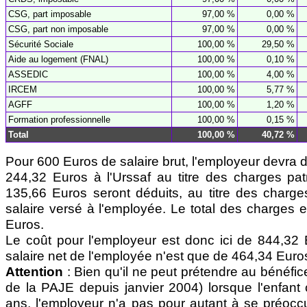
CSG, part imposable
97,00 %
0,00 %
CSG, part non imposable
97,00 %
0,00 %
Sécurité Sociale
100,00 %
29,50 %
Aide au logement (FNAL)
100,00 %
0,10 %
ASSEDIC
100,00 %
4,00 %
IRCEM
100,00 %
5,77
%
AGFF
100,00 %
1,20 %
Formation professionnelle
100,00 %
0,15 %
Total
100,00 %
40,72 %
Pour 600 Euros de salaire brut, l'employeur devra 
244,32 Euros à l'Urssaf au titre des charges pat
135,66 Euros seront déduits, au titre des charges
salaire versé à l'employée. Le total des charges 
Euros.
Le coût pour l'employeur est donc ici de 844,32 
salaire net de l'employée n'est que de 464,34 Euros
Attention
: Bien qu'il ne peut prétendre au bénéfi
de la PAJE depuis janvier 2004) lorsque l'enfant 
ans, l'employeur n'a pas pour autant à se préocc